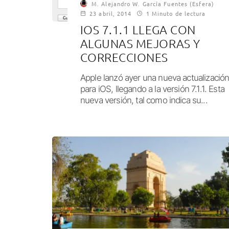
M. Alejandro W. García Fuentes (Esfera)
23 abril, 2014
1 Minuto de lectura
IOS 7.1.1 LLEGA CON
ALGUNAS MEJORAS Y
CORRECCIONES
Apple lanzó ayer una nueva actualizació
para iOS, llegando a la versión 7.1.1. Esta
nueva versión, tal como indica su...