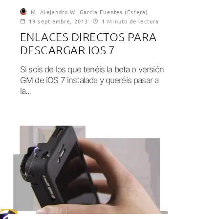
M. Alejandro W. García Fuentes (Esfera)
19 septiembre, 2013
1 Minuto de lectura
ENLACES DIRECTOS PARA
DESCARGAR IOS 7
Si sois de los que tenéis la beta o versión
GM de iOS 7 instalada y queréis pasar a
la...