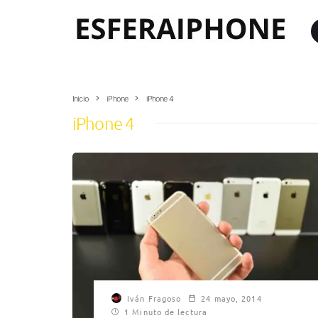
Inicio
iPhone
iPhone 4
iPhone 4
Iván Fragoso
24 mayo, 2014
1 Minuto de lectura