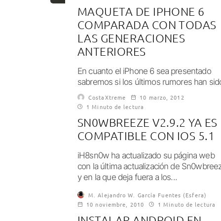
MAQUETA DE IPHONE 6
COMPARADA CON TODAS
LAS GENERACIONES
ANTERIORES
En cuanto el iPhone 6 sea presentado
sabremos si los últimos rumores han sid
falsos o bien ha resultado uno...
CostaXtreme
10 marzo, 2012
1 Minuto de lectura
SN0WBREEZE V2.9.2 YA ES
COMPATIBLE CON IOS 5.1
iH8sn0w ha actualizado su página web
con la última actualización de Sn0wbree
y en la que deja fuera a los...
M. Alejandro W. García Fuentes (Esfera)
10 noviembre, 2010
1 Minuto de lectura
INSTALAR ANDROID EN