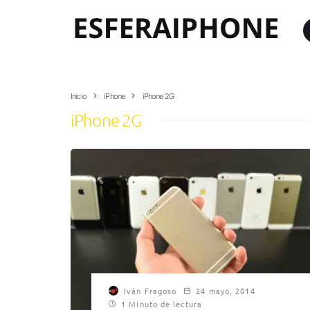
Inicio
iPhone
iPhone 2G
iPhone 2G
Iván Fragoso
24 mayo, 2014
1 Minuto de lectura