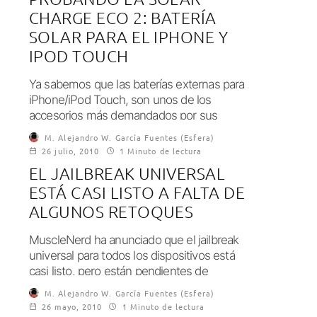
CHARGE ECO 2: BATERÍA
SOLAR PARA EL IPHONE Y
IPOD TOUCH
Ya sabemos que las baterías externas para
iPhone/iPod Touch, son unos de los
accesorios más demandados por sus
propietarios, debido...
M. Alejandro W. García Fuentes (Esfera)
26 julio, 2010
1 Minuto de lectura
EL JAILBREAK UNIVERSAL
ESTÁ CASI LISTO A FALTA DE
ALGUNOS RETOQUES
MuscleNerd ha anunciado que el jailbreak
universal para todos los dispositivos está
casi listo, pero están pendientes de
solucionar algunos...
M. Alejandro W. García Fuentes (Esfera)
26 mayo, 2010
1 Minuto de lectura