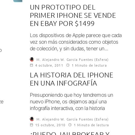
UN PROTOTIPO DEL
PRIMER IPHONE SE VENDE
EN EBAY POR $1499
Los dispositivos de Apple parece que cada
vez son más considerados como objetos
de colección, y sin dudas, tener un...
o
M. Alejandro W. García Fuentes (Esfera)
4 octubre, 2011
1 Minuto de lectura
LA HISTORIA DEL IPHONE
EN UNA INFOGRAFÍA
Presuponiendo que hoy tendremos un
ze
nuevo iPhone, os dejamos aquí una
infografía interactiva, con la historia
completa del iPhone para...
M. Alejandro W. García Fuentes (Esfera)
15 octubre, 2010
1 Minuto de lectura
¿PUEDO JAILBROKEAR Y