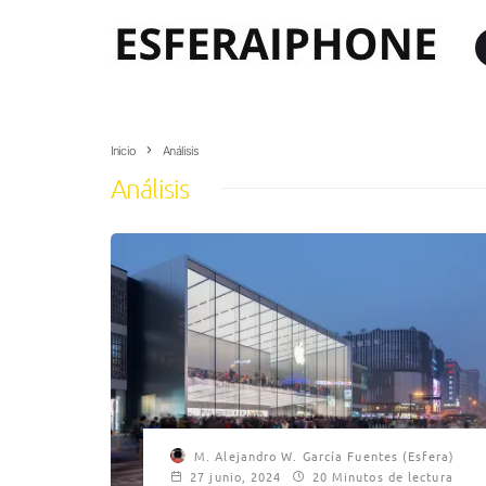
Inicio
Análisis
Análisis
M. Alejandro W. García Fuentes (Esfera)
27 junio, 2024
20 Minutos de lectura