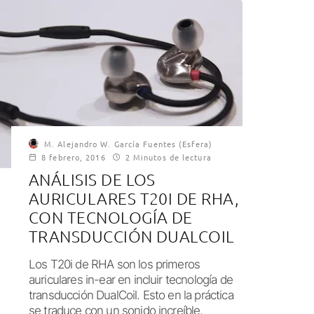
M. Alejandro W. García Fuentes (Esfera)
8 febrero, 2016
2 Minutos de lectura
ANÁLISIS DE LOS
AURICULARES T20I DE RHA,
CON TECNOLOGÍA DE
TRANSDUCCIÓN DUALCOIL
Los T20i de RHA son los primeros
auriculares in-ear en incluir tecnología de
transducción DualCoil. Esto en la práctica
se traduce con un sonido increíble,