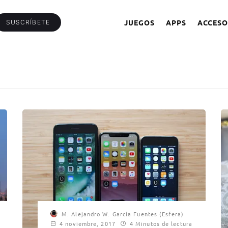
JUEGOS
APPS
ACCESO
SUSCRÍBETE
M. Alejandro W. García Fuentes (Esfera)
4 noviembre, 2017
4 Minutos de lectura