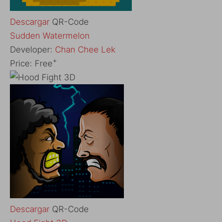
Descargar
QR-Code
‎Sudden Watermelon
Developer:
Chan Chee Lek
+
Price:
Free
Descargar
QR-Code