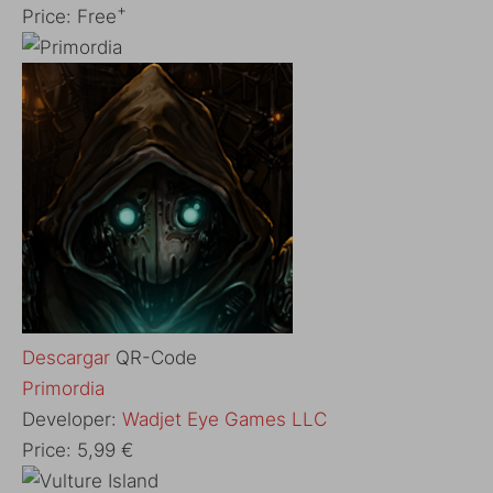
+
Price:
Free
Descargar
QR-Code
‎Primordia
Developer:
Wadjet Eye Games LLC
Price:
5,99 €