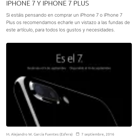
IPHONE 7 Y IPHONE 7 PLUS
Si estáis pensando en comprar un iPhone 7 o iPhone 7
Plus os recomendamos echarle un vistazo a las fundas de
este artículo, para todos los gustos y necesidades.
M. Alejandro W. García Fuentes (Esfera)
7 septiembre, 2016