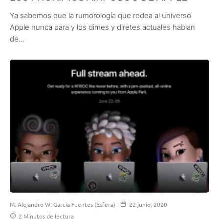
Ya sabemos que la rumorología que rodea al universo
Apple nunca para y los dimes y diretes actuales hablan
de...
M. Alejandro W. García Fuentes (Esfera)
22 junio, 2020
2 Minutos de lectura