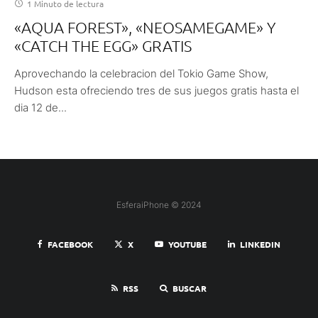
1 Minuto de lectura
«AQUA FOREST», «NEOSAMEGAME» Y
«CATCH THE EGG» GRATIS
Aprovechando la celebracion del Tokio Game Show,
Hudson esta ofreciendo tres de sus juegos gratis hasta el
dia 12 de...
EsferaiPhone © 2024
FACEBOOK
X
YOUTUBE
LINKEDIN
RSS
BUSCAR