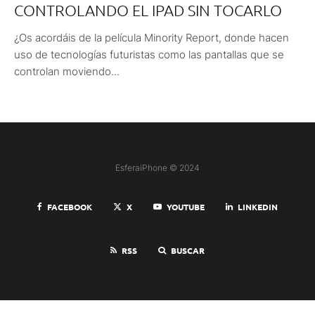
CONTROLANDO EL IPAD SIN TOCARLO
¿Os acordáis de la película Minority Report, donde hacen
uso de tecnologías futuristas como las pantallas que se
controlan moviendo...
EsferaiPhone © 2024
FACEBOOK
X
YOUTUBE
LINKEDIN
RSS
BUSCAR