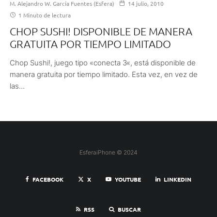
M. Alejandro W. García Fuentes (Esfera)
14 julio, 2010
1 Minuto de lectura
CHOP SUSHI! DISPONIBLE DE MANERA
GRATUITA POR TIEMPO LIMITADO
Chop Sushi!, juego tipo «conecta 3«, está disponible de
manera gratuita por tiempo limitado. Esta vez, en vez de
las...
EsferaiPhone © 2024
FACEBOOK
X
YOUTUBE
LINKEDIN
RSS
BUSCAR