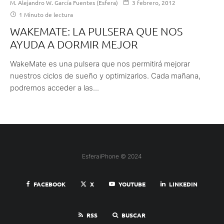
M. Alejandro W. García Fuentes (Esfera)
3 febrero, 2012
1 Minuto de lectura
WAKEMATE: LA PULSERA QUE NOS
AYUDA A DORMIR MEJOR
WakeMate es una pulsera que nos permitirá mejorar
nuestros ciclos de sueño y optimizarlos. Cada mañana,
podremos acceder a las...
EsferaiPhone © 2024
FACEBOOK
X
YOUTUBE
LINKEDIN
RSS
BUSCAR