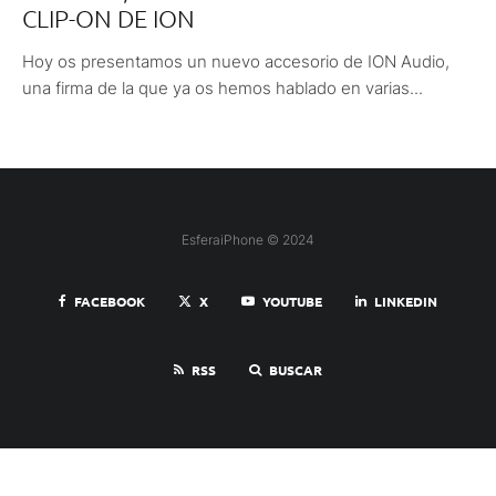
CLIP-ON DE ION
Hoy os presentamos un nuevo accesorio de ION Audio,
una firma de la que ya os hemos hablado en varias...
EsferaiPhone © 2024
FACEBOOK
X
YOUTUBE
LINKEDIN
RSS
BUSCAR