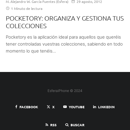
M. Alejandro W. García Fuentes (Esfera)
29 agosto, 2012
1 Minuto de lectura
POCKETORY: ORGANIZA Y GESTIONA TUS
COLECCIONES
Pocketory es la aplicación ideal para aquellos que queréis
tener controladas vuestras colecciones, sabiendo en todo
momento lo que tenéis...
EsferaiPhone © 2024
FACEBOOK
X
YOUTUBE
LINKEDIN
RSS
BUSCAR