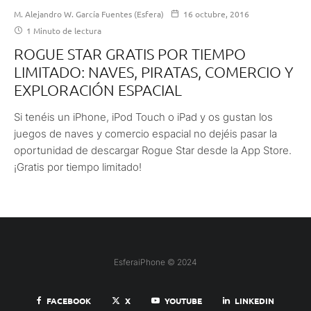
M. Alejandro W. García Fuentes (Esfera)
16 octubre, 2016
1 Minuto de lectura
ROGUE STAR GRATIS POR TIEMPO
LIMITADO: NAVES, PIRATAS, COMERCIO Y
EXPLORACIÓN ESPACIAL
Si tenéis un iPhone, iPod Touch o iPad y os gustan los
juegos de naves y comercio espacial no dejéis pasar la
oportunidad de descargar Rogue Star desde la App Store.
¡Gratis por tiempo limitado!
EsferaiPhone © 2024
FACEBOOK
X
YOUTUBE
LINKEDIN