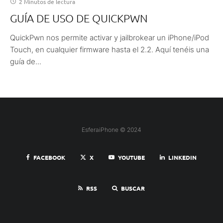
2 Minutos de lectura
GUÍA DE USO DE QUICKPWN
QuickPwn nos permite activar y jailbrokear un iPhone/iPod
Touch, en cualquier firmware hasta el 2.2. Aquí tenéis una
guía de...
EsferaiPhone © 2024
FACEBOOK
X
YOUTUBE
LINKEDIN
RSS
BUSCAR