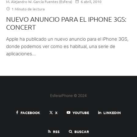
M. Alejandro W. García Fuentes (Esfera)
6 abril, 2010
1 Minuto de lectura
NUEVO ANUNCIO PARA EL IPHONE 3GS:
CONCERT
Apple ha publicado un nuevo anuncio para el iPhone 3GS,
donde podemos ver como es habitual, una serie de
aplicaciones...
EsferaiPhone © 2024
FACEBOOK
X
YOUTUBE
LINKEDIN
RSS
BUSCAR