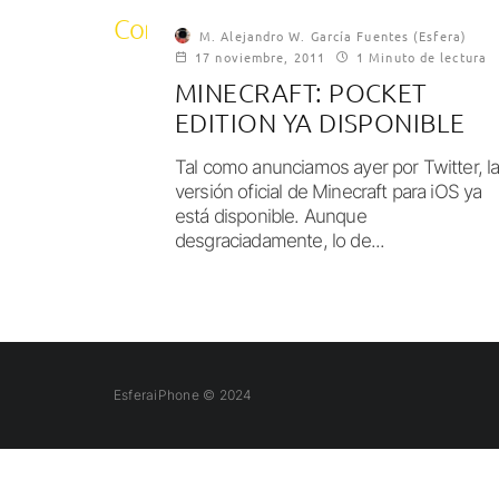
Contruir mundos
M. Alejandro W. García Fuentes (Esfera)
17 noviembre, 2011
1 Minuto de lectura
MINECRAFT: POCKET
EDITION YA DISPONIBLE
Tal como anunciamos ayer por Twitter, l
versión oficial de Minecraft para iOS ya
está disponible. Aunque
desgraciadamente, lo de...
EsferaiPhone © 2024