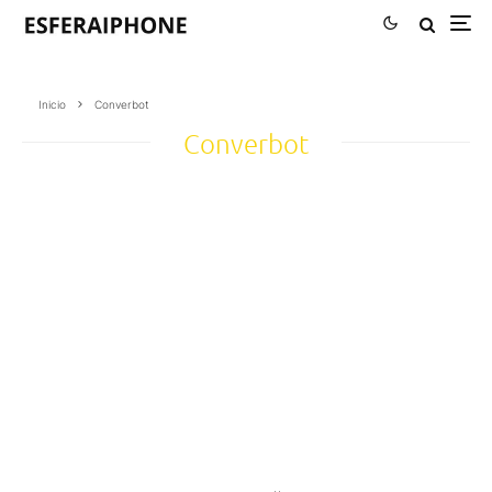
Inicio
Converbot
Converbot