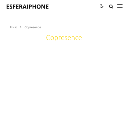
Inicio
Copresence
Copresence