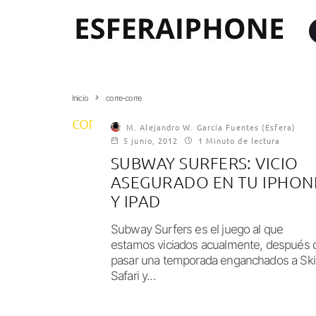
Inicio
corre-corre
corre-corre
M. Alejandro W. García Fuentes (Esfera)
5 junio, 2012
1 Minuto de lectura
SUBWAY SURFERS: VICIO
ASEGURADO EN TU IPHON
Y IPAD
Subway Surfers es el juego al que
estamos viciados acualmente, después 
pasar una temporada enganchados a Ski
Safari y...