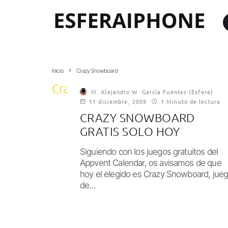
Inicio
Crazy Snowboard
Crazy Snowboard
M. Alejandro W. García Fuentes (Esfera)
11 diciembre, 2009
1 Minuto de lectura
CRAZY SNOWBOARD
GRATIS SOLO HOY
Siguiendo con los juegos gratuitos del
Appvent Calendar, os avisamos de que
hoy el elegido es Crazy Snowboard, jue
de...