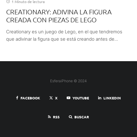
1 Minuto de lectura
CREATIONARY: ADIVINA LA FIGURA
CREADA CON PIEZAS DE LEGO
Creationary es un juego de Lego, en el que tendremos
que adivinar la figura que se está creando antes de...
EsferaiPhone © 2024
FACEBOOK
X
YOUTUBE
LINKEDIN
RSS
BUSCAR