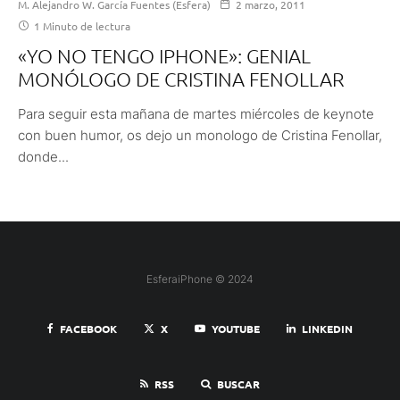
M. Alejandro W. García Fuentes (Esfera)
2 marzo, 2011
1 Minuto de lectura
«YO NO TENGO IPHONE»: GENIAL
MONÓLOGO DE CRISTINA FENOLLAR
Para seguir esta mañana de martes miércoles de keynote
con buen humor, os dejo un monologo de Cristina Fenollar,
donde...
EsferaiPhone © 2024
FACEBOOK
X
YOUTUBE
LINKEDIN
RSS
BUSCAR