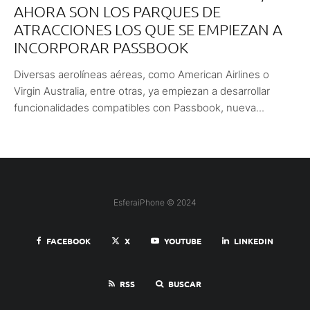
AHORA SON LOS PARQUES DE
ATRACCIONES LOS QUE SE EMPIEZAN A
INCORPORAR PASSBOOK
Diversas aerolíneas aéreas, como American Airlines o
Virgin Australia, entre otras, ya empiezan a desarrollar
funcionalidades compatibles con Passbook, nueva...
EsferaiPhone © 2024
FACEBOOK
X
YOUTUBE
LINKEDIN
RSS
BUSCAR