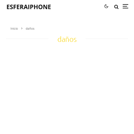
Inicio
daños
daños