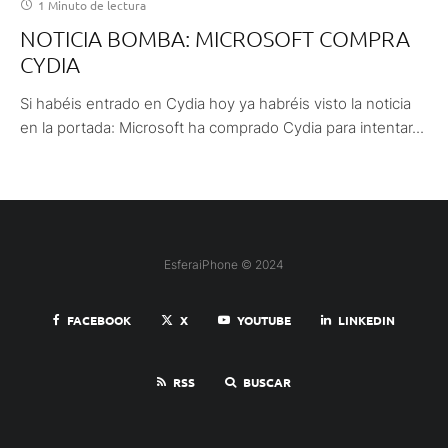
1 Minuto de lectura
NOTICIA BOMBA: MICROSOFT COMPRA
CYDIA
Si habéis entrado en Cydia hoy ya habréis visto la noticia
en la portada: Microsoft ha comprado Cydia para intentar...
EsferaiPhone © 2024
FACEBOOK
X
YOUTUBE
LINKEDIN
RSS
BUSCAR