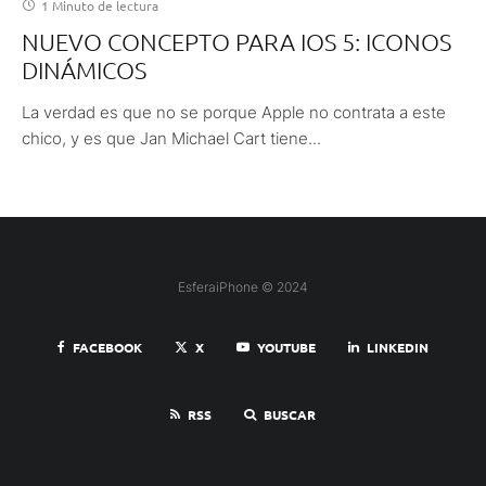
1 Minuto de lectura
NUEVO CONCEPTO PARA IOS 5: ICONOS
DINÁMICOS
La verdad es que no se porque Apple no contrata a este
chico, y es que Jan Michael Cart tiene...
EsferaiPhone © 2024
FACEBOOK
X
YOUTUBE
LINKEDIN
RSS
BUSCAR