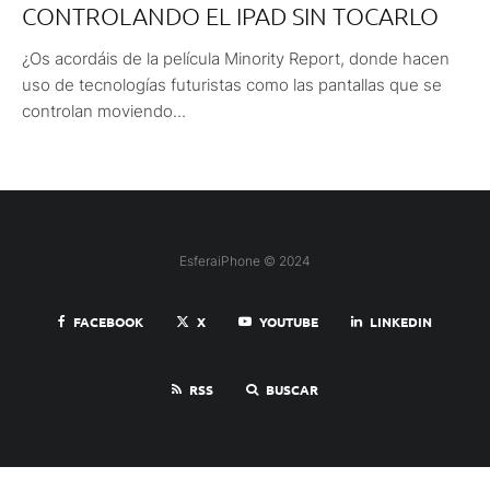
CONTROLANDO EL IPAD SIN TOCARLO
¿Os acordáis de la película Minority Report, donde hacen
uso de tecnologías futuristas como las pantallas que se
controlan moviendo...
EsferaiPhone © 2024
FACEBOOK
X
YOUTUBE
LINKEDIN
RSS
BUSCAR