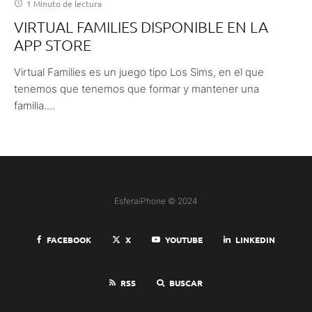
1 Minuto de lectura
VIRTUAL FAMILIES DISPONIBLE EN LA
APP STORE
Virtual Families es un juego tipo Los Sims, en el que
tenemos que tenemos que formar y mantener una
familia....
EsferaiPhone © 2024
FACEBOOK
X
YOUTUBE
LINKEDIN
RSS
BUSCAR