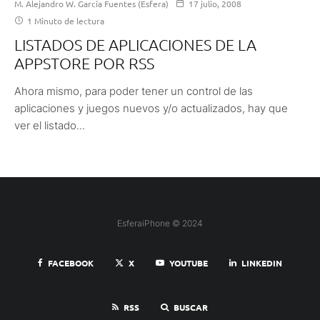
M. Alejandro W. García Fuentes (Esfera)
17 julio, 2008
1 Minuto de lectura
LISTADOS DE APLICACIONES DE LA
APPSTORE POR RSS
Ahora mismo, para poder tener un control de las
aplicaciones y juegos nuevos y/o actualizados, hay que
ver el listado...
EsferaiPhone © 2024
FACEBOOK
X
YOUTUBE
LINKEDIN
RSS
BUSCAR