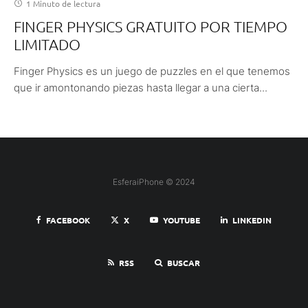
1 Minuto de lectura
FINGER PHYSICS GRATUITO POR TIEMPO
LIMITADO
Finger Physics es un juego de puzzles en el que tenemos
que ir amontonando piezas hasta llegar a una cierta...
EsferaiPhone © 2024
FACEBOOK
X
YOUTUBE
LINKEDIN
RSS
BUSCAR