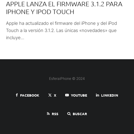
APPLE LANZA EL FIRMWARE 3.1.2 PARA
IPHONE Y IPOD TOUCH
Apple ha actualizado el firmware del iPhone y del iPod
Touch a la versión 3.1.2. Las únicas «novedades» que
incluye...
EsferaiPhone © 2024
FACEBOOK
X
YOUTUBE
LINKEDIN
RSS
BUSCAR