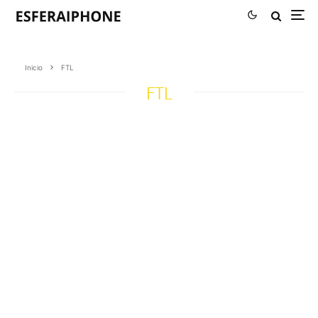
Inicio
FTL
FTL