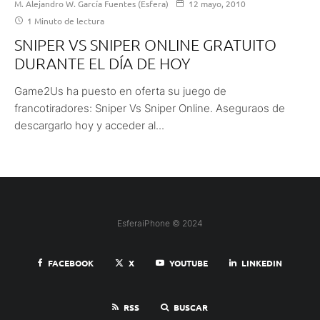
M. Alejandro W. García Fuentes (Esfera)
12 mayo, 2010
1 Minuto de lectura
SNIPER VS SNIPER ONLINE GRATUITO
DURANTE EL DÍA DE HOY
Game2Us ha puesto en oferta su juego de
francotiradores: Sniper Vs Sniper Online. Aseguraos de
descargarlo hoy y acceder al...
EsferaiPhone © 2024
FACEBOOK
X
YOUTUBE
LINKEDIN
RSS
BUSCAR