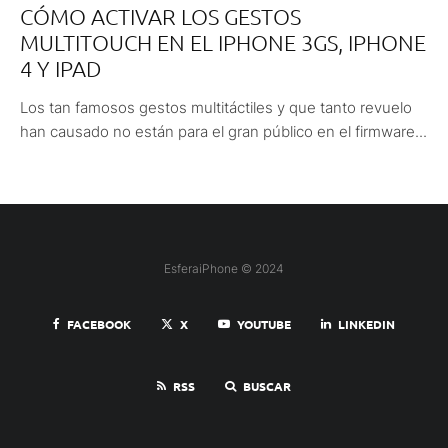
CÓMO ACTIVAR LOS GESTOS
MULTITOUCH EN EL IPHONE 3GS, IPHONE
4 Y IPAD
Los tan famosos gestos multitáctiles y que tanto revuelo
han causado no están para el gran público en el firmware...
EsferaiPhone © 2024
FACEBOOK
X
YOUTUBE
LINKEDIN
RSS
BUSCAR