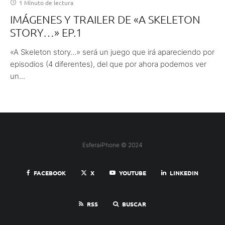
1 Minuto de lectura
IMÁGENES Y TRAILER DE «A SKELETON
STORY…» EP.1
«A Skeleton story…» será un juego que irá apareciendo por
episodios (4 diferentes), del que por ahora podemos ver
un...
EsferaiPhone © 2024
FACEBOOK
X
YOUTUBE
LINKEDIN
RSS
BUSCAR