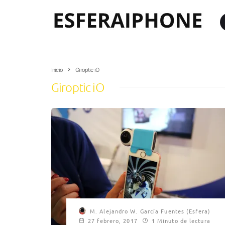
Inicio
Giroptic iO
Giroptic iO
M. Alejandro W. García Fuentes (Esfera)
27 febrero, 2017
1 Minuto de lectura