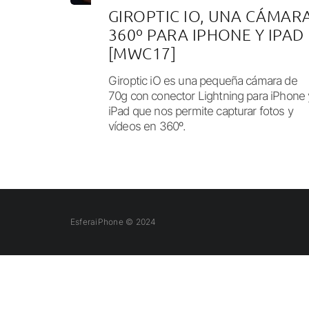
GIROPTIC IO, UNA CÁMAR
360º PARA IPHONE Y IPAD
[MWC17]
Giroptic iO es una pequeña cámara de
70g con conector Lightning para iPhone 
iPad que nos permite capturar fotos y
vídeos en 360º.
EsferaiPhone © 2024