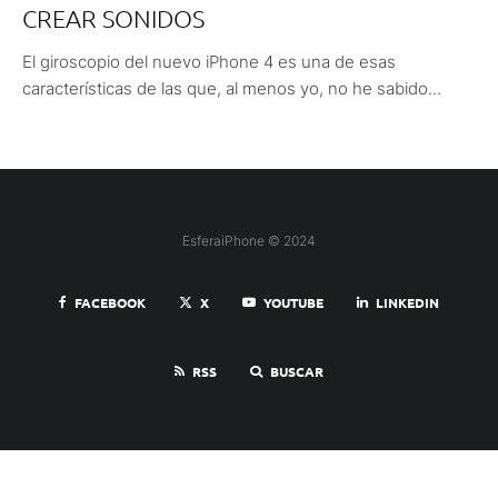
CREAR SONIDOS
El giroscopio del nuevo iPhone 4 es una de esas
características de las que, al menos yo, no he sabido...
EsferaiPhone © 2024
FACEBOOK
X
YOUTUBE
LINKEDIN
RSS
BUSCAR