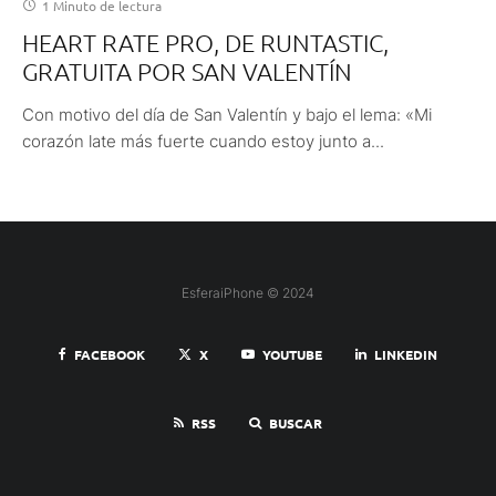
1 Minuto de lectura
HEART RATE PRO, DE RUNTASTIC,
GRATUITA POR SAN VALENTÍN
Con motivo del día de San Valentín y bajo el lema: «Mi
corazón late más fuerte cuando estoy junto a...
EsferaiPhone © 2024
FACEBOOK
X
YOUTUBE
LINKEDIN
RSS
BUSCAR