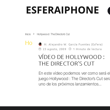
Inicio
Hollywood : The Director’s Cut
Hollywood : The Director’s Cut
M. Alejandro W. García Fuentes (Esfera)
23 agosto, 2009
1 Minuto de lectura
VÍDEO DE HOLLYWOOD :
THE DIRECTOR’S CUT
En este vídeo podemos ver como será e
juego Hollywood : The Director’s Cut ser
uno de los próximos lanzamientos...