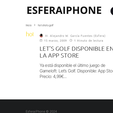
Inicio
hot shots golf
hot shots golf
M. Alejandro W. García Fuentes (Esfera)
15 marzo, 2009
1 Minuto de lectura
LET’S GOLF DISPONIBLE E
LA APP STORE
Ya está disponible el último juego de
Gameloft: Let’s Golf. Disponible: App Sto
Precio: 4,99€...
EsferaiPhone © 2024