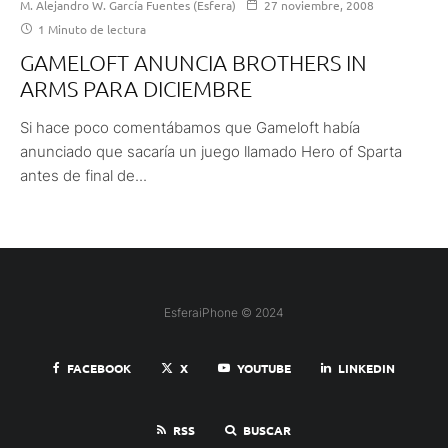
M. Alejandro W. García Fuentes (Esfera)
27 noviembre, 2008
1 Minuto de lectura
GAMELOFT ANUNCIA BROTHERS IN
ARMS PARA DICIEMBRE
Si hace poco comentábamos que Gameloft había
anunciado que sacaría un juego llamado Hero of Sparta
antes de final de...
EsferaiPhone © 2024
FACEBOOK
X
YOUTUBE
LINKEDIN
RSS
BUSCAR