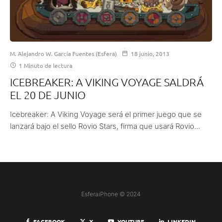
M. Alejandro W. García Fuentes (Esfera)
18 junio, 2013
1 Minuto de lectura
ICEBREAKER: A VIKING VOYAGE SALDRÁ
EL 20 DE JUNIO
Icebreaker: A Viking Voyage será el primer juego que se
lanzará bajo el sello Rovio Stars, firma que usará Rovio...
EsferaiPhone © 2024
FACEBOOK
X
YOUTUBE
LINKEDIN