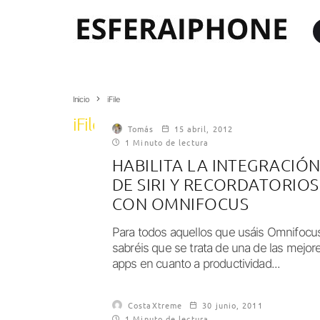
Inicio
iFile
iFile
Tomás
15 abril, 2012
1 Minuto de lectura
HABILITA LA INTEGRACIÓ
DE SIRI Y RECORDATORIOS
CON OMNIFOCUS
Para todos aquellos que usáis Omnifocu
sabréis que se trata de una de las mejor
apps en cuanto a productividad...
CostaXtreme
30 junio, 2011
1 Minuto de lectura