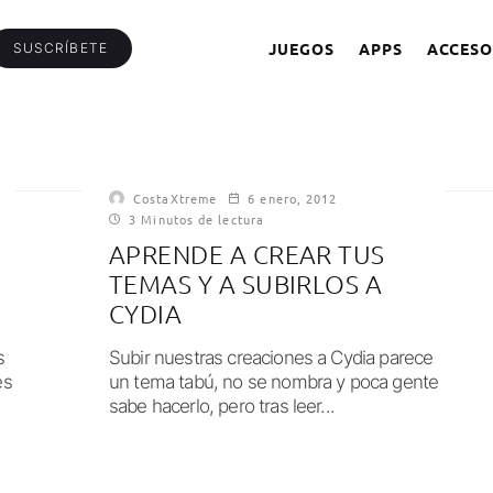
JUEGOS
APPS
ACCESO
SUSCRÍBETE
CostaXtreme
6 enero, 2012
3 Minutos de lectura
N
APRENDE A CREAR TUS
TEMAS Y A SUBIRLOS A
CYDIA
s
Subir nuestras creaciones a Cydia parece
es
un tema tabú, no se nombra y poca gente
sabe hacerlo, pero tras leer...