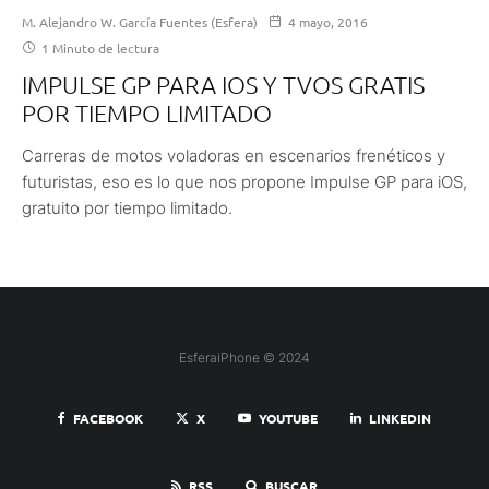
M. Alejandro W. García Fuentes (Esfera)
4 mayo, 2016
1 Minuto de lectura
IMPULSE GP PARA IOS Y TVOS GRATIS
POR TIEMPO LIMITADO
Carreras de motos voladoras en escenarios frenéticos y
futuristas, eso es lo que nos propone Impulse GP para iOS,
gratuito por tiempo limitado.
EsferaiPhone © 2024
FACEBOOK
X
YOUTUBE
LINKEDIN
RSS
BUSCAR