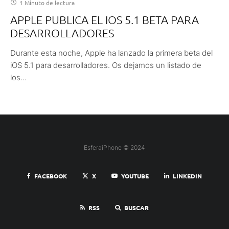
1 Minuto de lectura
APPLE PUBLICA EL IOS 5.1 BETA PARA
DESARROLLADORES
Durante esta noche, Apple ha lanzado la primera beta del
iOS 5.1 para desarrolladores. Os dejamos un listado de
los...
EsferaiPhone © 2024
FACEBOOK
X
YOUTUBE
LINKEDIN
RSS
BUSCAR