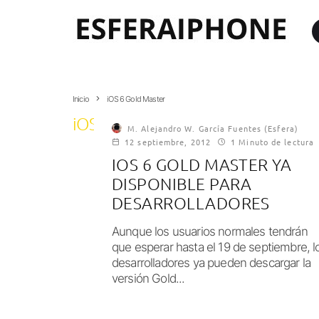
Inicio
iOS 6 Gold Master
iOS 6 Gold Master
M. Alejandro W. García Fuentes (Esfera)
12 septiembre, 2012
1 Minuto de lectura
IOS 6 GOLD MASTER YA
DISPONIBLE PARA
DESARROLLADORES
Aunque los usuarios normales tendrán
que esperar hasta el 19 de septiembre, l
desarrolladores ya pueden descargar la
versión Gold...