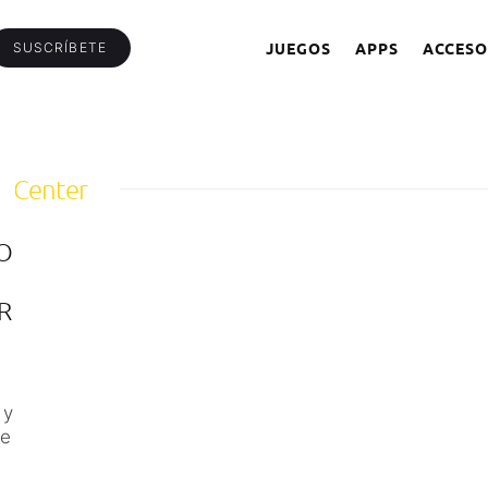
JUEGOS
APPS
ACCESO
SUSCRÍBETE
ionCenter
O
R
 y
de