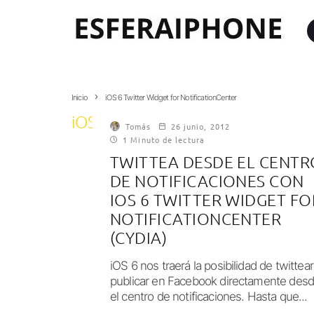
Inicio
iOS 6 Twitter Widget for NotificationCenter
iOS 6 Twitter Widget for Notificat
Tomás
26 junio, 2012
1 Minuto de lectura
TWITTEA DESDE EL CENTR
DE NOTIFICACIONES CON
IOS 6 TWITTER WIDGET FO
NOTIFICATIONCENTER
(CYDIA)
iOS 6 nos traerá la posibilidad de twittear
publicar en Facebook directamente des
el centro de notificaciones. Hasta que...