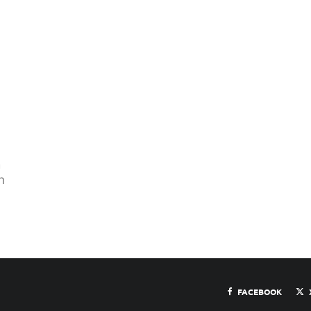
a
n
FACEBOOK