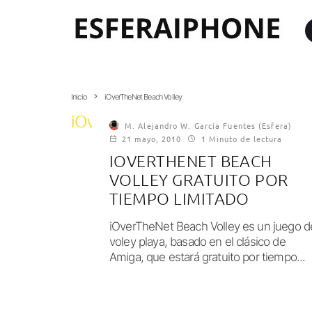
Inicio
iOverTheNet Beach Volley
iOverTheNet Beach Volley
M. Alejandro W. García Fuentes (Esfera)
21 mayo, 2010
1 Minuto de lectura
IOVERTHENET BEACH
VOLLEY GRATUITO POR
TIEMPO LIMITADO
iOverTheNet Beach Volley es un juego d
voley playa, basado en el clásico de
Amiga, que estará gratuito por tiempo...