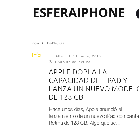
Inicio
iPad 128 GB
iPad 128 GB
Alba
5 febrero, 2013
1 Minuto de lectura
APPLE DOBLA LA
CAPACIDAD DEL IPAD Y
LANZA UN NUEVO MODEL
DE 128 GB
Hace unos días, Apple anunció el
lanzamiento de un nuevo iPad con pantal
Retina de 128 GB. Algo que se...